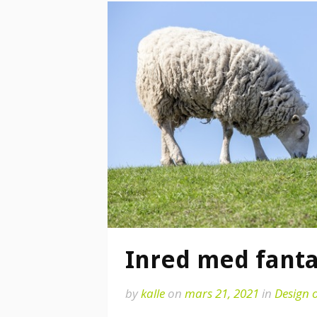
Inred med fanta
by
kalle
on
mars 21, 2021
in
Design 