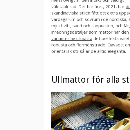
men i övrigt är den intakt och väldigt
väletablerad. Det här året, 2021, har
d
skandinaviska stilen
fått ett extra upps
vardagsrum och sovrum i de nordiska, st
mjukt vitt, sand och cappuccino, och färg
inredningsdetaljer som mattor har den n
varianter av ullmatta
det perfekta valet. 
robusta och flermönstrade. Oavsett om d
orientalisk stil så är de alltid eleganta.
Ullmattor för alla s