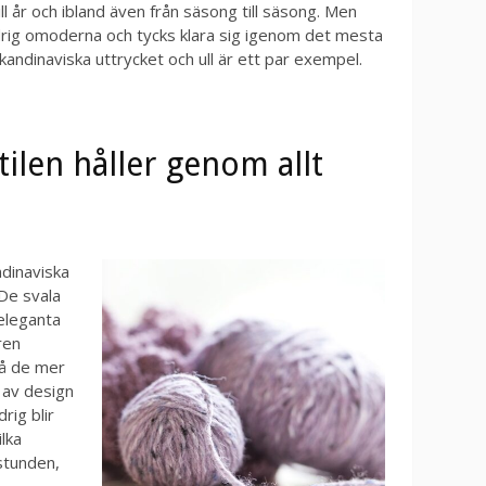
ll år och ibland även från säsong till säsong. Men
 aldrig omoderna och tycks klara sig igenom det mesta
andinaviska uttrycket och ull är ett par exempel.
ilen håller genom allt
ndinaviska
De svala
eleganta
ren
på de mer
 av design
rig blir
ilka
stunden,