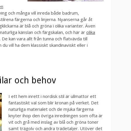
en
ving och många vill inreda både badrum,
ilrena färgerna och linjerna. Nyanserna går åt
klickarna är blå och gröna i olika varianter. Även
aturliga känslan och färgskalan, och här är
olika
De kan vara allt från tunna och flatvävda till
u vill ha dem klassiskt skandinaviskt eller i
tilar och behov
I ett hem inrett i nordisk stil är ullmattor ett
fantastiskt val som blir kronan på verket. Det
naturliga materialet och de mjuka färgerna
knyter ihop den övriga inredningen som ofta är
vit och grå med inslag av blå och gröna toner
samt trägolv och andra trädetaljer. Utöver det