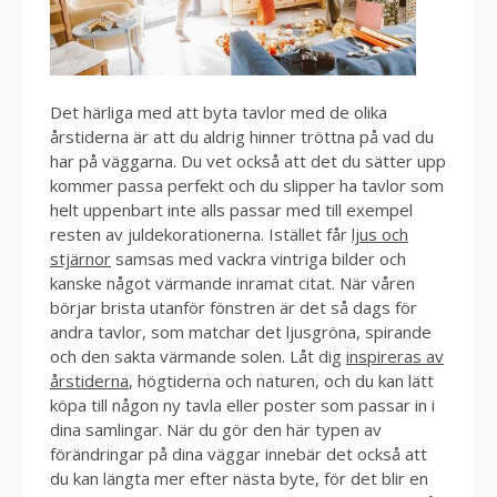
Det härliga med att byta tavlor med de olika
årstiderna är att du aldrig hinner tröttna på vad du
har på väggarna. Du vet också att det du sätter upp
kommer passa perfekt och du slipper ha tavlor som
helt uppenbart inte alls passar med till exempel
resten av juldekorationerna. Istället får
ljus och
stjärnor
samsas med vackra vintriga bilder och
kanske något värmande inramat citat. När våren
börjar brista utanför fönstren är det så dags för
andra tavlor, som matchar det ljusgröna, spirande
och den sakta värmande solen. Låt dig
inspireras av
årstiderna
, högtiderna och naturen, och du kan lätt
köpa till någon ny tavla eller poster som passar in i
dina samlingar. När du gör den här typen av
förändringar på dina väggar innebär det också att
du kan längta mer efter nästa byte, för det blir en